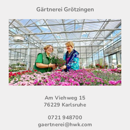
Gärtnerei Grötzingen
Am Viehweg 15
76229 Karlsruhe
0721 948700
gaertnerei@hwk.com